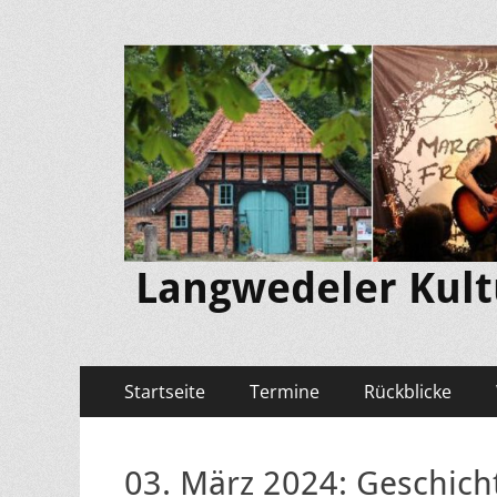
Langwedeler Kultu
Primäres
Zum
Startseite
Termine
Rückblicke
Inhalt
Menü
springen
03. März 2024: Geschich