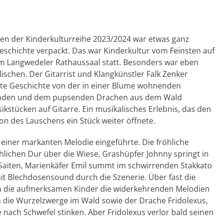
men der Kinderkulturreihe 2023/2024 war etwas ganz
Geschichte verpackt. Das war Kinderkultur vom Feinsten auf
m Langwedeler Rathaussaal statt. Besonders war eben
ischen. Der Gitarrist und Klangkünstler Falk Zenker
hlte Geschichte von der in einer Blume wohnenden
reunden und dem pupsenden Drachen aus dem Wald
kstücken auf Gitarre. Ein musikalisches Erlebnis, das den
on des Lauschens ein Stück weiter öffnete.
einer markanten Melodie eingeführte. Die fröhliche
röhlichen Dur über die Wiese, Grashüpfer Johnny springt in
Saiten, Marienkäfer Emil summt im schwirrenden Stakkato
it Blechdosensound durch die Szenerie. Über fast die
n die aufmerksamen Kinder die widerkehrenden Melodien
 die Wurzelzwerge im Wald sowie der Drache Fridolexus,
e nach Schwefel stinken. Aber Fridolexus verlor bald seinen