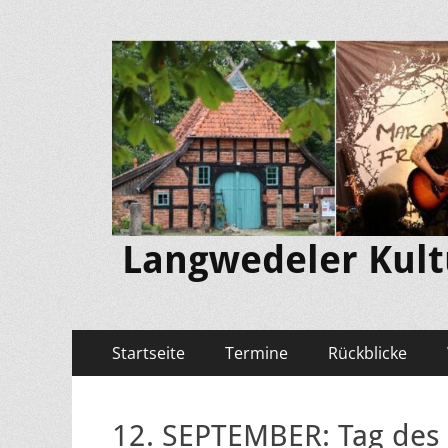
Langwedeler Kultu
Primäres
Zum
Startseite
Termine
Rückblicke
Inhalt
Menü
springen
12. SEPTEMBER: Tag des