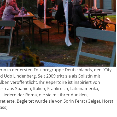
erin in der ersten Folkloregruppe Deutschlands, den “City
Udo Lindenberg. Seit 2009 tritt sie als Solistin mit
en veröffentlicht. Ihr Repertoire ist inspiriert von
rn aus Spanien, Italien, Frankreich, Lateinamerika,
Liedern der Roma, die sie mit ihrer dunklen,
ierte. Begleitet wurde sie von Sorin Ferat (Geige), Horst
ass).