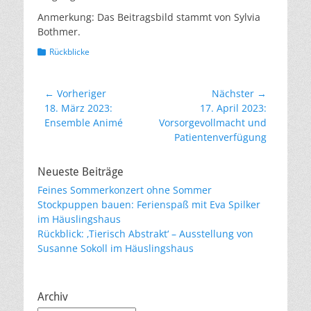
Anmerkung: Das Beitragsbild stammt von Sylvia
Bothmer.
Kategorien
Rückblicke
Beitragsnavigation
← Vorheriger
Nächster →
Vorheriger
Nächster
18. März 2023:
17. April 2023:
Beitrag:
Beitrag:
Ensemble Animé
Vorsorgevollmacht und
Patientenverfügung
Neueste Beiträge
Feines Sommerkonzert ohne Sommer
Stockpuppen bauen: Ferienspaß mit Eva Spilker
im Häuslingshaus
Rückblick: ‚Tierisch Abstrakt‘ – Ausstellung von
Susanne Sokoll im Häuslingshaus
Archiv