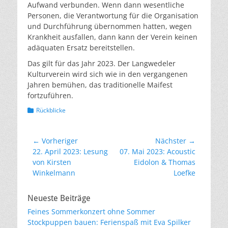
Aufwand verbunden. Wenn dann wesentliche
Personen, die Verantwortung für die Organisation
und Durchführung übernommen hatten, wegen
Krankheit ausfallen, dann kann der Verein keinen
adäquaten Ersatz bereitstellen.
Das gilt für das Jahr 2023. Der Langwedeler
Kulturverein wird sich wie in den vergangenen
Jahren bemühen, das traditionelle Maifest
fortzuführen.
Kategorien
Rückblicke
Beitragsnavigation
← Vorheriger
Nächster →
Vorheriger
Nächster
22. April 2023: Lesung
07. Mai 2023: Acoustic
Beitrag:
Beitrag:
von Kirsten
Eidolon & Thomas
Winkelmann
Loefke
Neueste Beiträge
Feines Sommerkonzert ohne Sommer
Stockpuppen bauen: Ferienspaß mit Eva Spilker