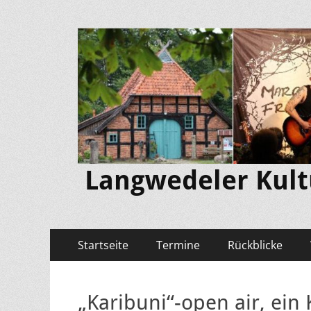
Langwedeler Kultu
Primäres
Zum
Startseite
Termine
Rückblicke
Inhalt
Menü
springen
„Karibuni“-open air, ein 