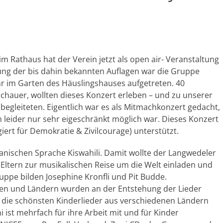
m Rathaus hat der Verein jetzt als open air- Veranstaltung
ung der bis dahin bekannten Auflagen war die Gruppe
r im Garten des Häuslingshauses aufgetreten. 40
chauer, wollten dieses Konzert erleben – und zu unserer
egleiteten. Eigentlich war es als Mitmachkonzert gedacht,
 leider nur sehr eigeschränkt möglich war. Dieses Konzert
rt für Demokratie & Zivilcourage) unterstützt.
kanischen Sprache Kiswahili. Damit wollte der Langwedeler
Eltern zur musikalischen Reise um die Welt einladen und
ppe bilden Josephine Kronfli und Pit Budde.
ren und Ländern wurden an der Entstehung der Lieder
m die schönsten Kinderlieder aus verschiedenen Ländern
ist mehrfach für ihre Arbeit mit und für Kinder