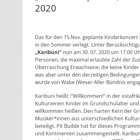
2020
Das für den 15.Nov. geplante Kinderkonzert i
in den Sommer verlegt. Unter Berücksichtig
„Karibuni“
nun am 30. 07. 2020 um 17.00 Uh
Personen, die maximal erlaubte Zahl der Zus
Überraschung Erwachsene, die keine Kinder b
was aber unter den derzeitigen Bedingungen
wurde von Wabe (Weser-Aller-Bündnis engagie
Karibuni heißt :“Willkommen!“ in der ostafri
Kulturverein Kinder im Grundschulalter und 
willkommen heißen. Den harten Kern der Gru
Musiker*innen aus unterschiedlichen Kultu
beteiligt. Pit Budde hat für dieses Program
und Kontinenten zusammengestellt. Karibuni 