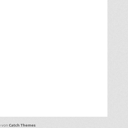
ve von
Catch Themes