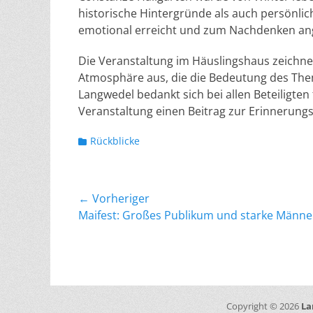
historische Hintergründe als auch persönli
emotional erreicht und zum Nachdenken an
Die Veranstaltung im Häuslingshaus zeichnet
Atmosphäre aus, die die Bedeutung des Them
Langwedel bedankt sich bei allen Beteiligten 
Veranstaltung einen Beitrag zur Erinnerungs
Kategorien
Rückblicke
Beitragsnavigation
← Vorheriger
Vorheriger
Maifest: Großes Publikum und starke Männe
Beitrag:
Copyright © 2026
La