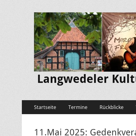
Langwedeler Kultu
Primäres
Zum
Startseite
Termine
Rückblicke
Inhalt
Menü
springen
11.Mai 2025: Gedenkver