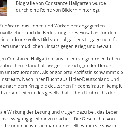
Biografie von Constanze Hallgarten wurde
durch eine Reihe von Bildern hinterlegt.
 Zuhörern, das Leben und Wirken der engagierten
zuvollziehen und die Bedeutung ihres Einsatzes für den
 ein eindrucksvolles Bild von Hallgartens Engagement für
hrem unermüdlichen Einsatz gegen Krieg und Gewalt.
gen Constanze Hallgarten, aus ihrem sorgenfreien Leben
brechen. Standhaft weigert sie sich, „in der Herde
n unterzuordnen“. Als engagierte Pazifistin schwimmt sie
instream. Nach ihrer Flucht aus Hitler-Deutschland und
t sie nach dem Krieg die deutschen Friedensfrauen, kämpft
d zur Vorreiterin des gesellschaftlichen Umbruchs der
nale Wirkung der Lesung und trugen dazu bei, das Leben
edensbewegung greifbar zu machen. Die Geschichte von
dig und nachvollziehbar dargestellt, wobei sie sowohl