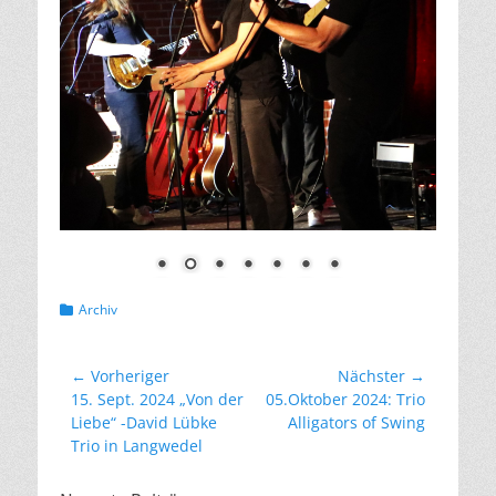
Kategorien
Archiv
Beitragsnavigation
← Vorheriger
Nächster →
Vorheriger
Nächster
15. Sept. 2024 „Von der
05.Oktober 2024: Trio
Beitrag:
Beitrag:
Liebe“ -David Lübke
Alligators of Swing
Trio in Langwedel