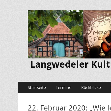
Langwedeler Kultu
Primäres
Zum
Startseite
Termine
Rückblicke
Inhalt
Menü
springen
22. Februar 2020: „Wie 