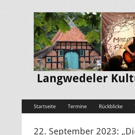
Langwedeler Kultu
Primäres
Zum
Startseite
Termine
Rückblicke
Inhalt
Menü
springen
22. September 2023: „D