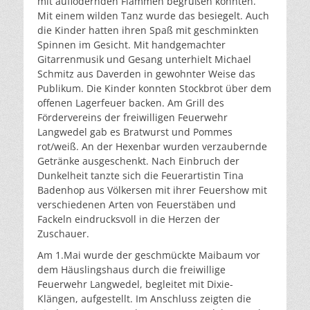
mit auflodernden Flammen begrüßen konnten.
Mit einem wilden Tanz wurde das besiegelt. Auch
die Kinder hatten ihren Spaß mit geschminkten
Spinnen im Gesicht. Mit handgemachter
Gitarrenmusik und Gesang unterhielt Michael
Schmitz aus Daverden in gewohnter Weise das
Publikum. Die Kinder konnten Stockbrot über dem
offenen Lagerfeuer backen. Am Grill des
Fördervereins der freiwilligen Feuerwehr
Langwedel gab es Bratwurst und Pommes
rot/weiß. An der Hexenbar wurden verzaubernde
Getränke ausgeschenkt. Nach Einbruch der
Dunkelheit tanzte sich die Feuerartistin Tina
Badenhop aus Völkersen mit ihrer Feuershow mit
verschiedenen Arten von Feuerstäben und
Fackeln eindrucksvoll in die Herzen der
Zuschauer.
Am 1.Mai wurde der geschmückte Maibaum vor
dem Häuslingshaus durch die freiwillige
Feuerwehr Langwedel, begleitet mit Dixie-
Klängen, aufgestellt. Im Anschluss zeigten die