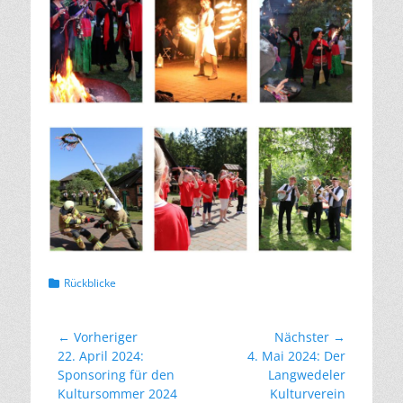
Kategorien
Rückblicke
Beitragsnavigation
← Vorheriger
Nächster →
Vorheriger
Nächster
22. April 2024:
4. Mai 2024: Der
Beitrag:
Beitrag:
Sponsoring für den
Langwedeler
Kultursommer 2024
Kulturverein