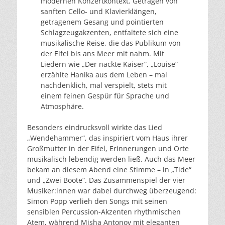
modernen Konzertkontext. Getragen von
sanften Cello- und Klavierklängen,
getragenem Gesang und pointierten
Schlagzeugakzenten, entfaltete sich eine
musikalische Reise, die das Publikum von
der Eifel bis ans Meer mit nahm. Mit
Liedern wie „Der nackte Kaiser“, „Louise“
erzählte Hanika aus dem Leben – mal
nachdenklich, mal verspielt, stets mit
einem feinen Gespür für Sprache und
Atmosphäre.
Besonders eindrucksvoll wirkte das Lied
„Wendehammer“, das inspiriert vom Haus ihrer
Großmutter in der Eifel, Erinnerungen und Orte
musikalisch lebendig werden ließ. Auch das Meer
bekam an diesem Abend eine Stimme – in „Tide“
und „Zwei Boote“. Das Zusammenspiel der vier
Musiker:innen war dabei durchweg überzeugend:
Simon Popp verlieh den Songs mit seinen
sensiblen Percussion-Akzenten rhythmischen
Atem, während Misha Antonov mit eleganten