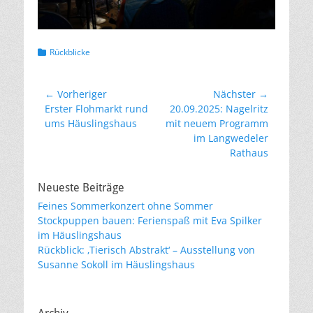
Kategorien
Rückblicke
Beitragsnavigation
← Vorheriger
Nächster →
Vorheriger
Nächster
Erster Flohmarkt rund
20.09.2025: Nagelritz
Beitrag:
Beitrag:
ums Häuslingshaus
mit neuem Programm
im Langwedeler
Rathaus
Neueste Beiträge
Feines Sommerkonzert ohne Sommer
Stockpuppen bauen: Ferienspaß mit Eva Spilker
im Häuslingshaus
Rückblick: ‚Tierisch Abstrakt‘ – Ausstellung von
Susanne Sokoll im Häuslingshaus